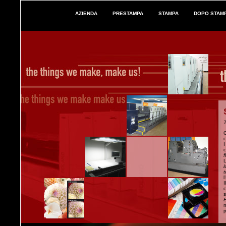
AZIENDA
PRESTAMPA
STAMPA
DOPO STAM
T
C
c
I
c
f
L
l
l
c
s