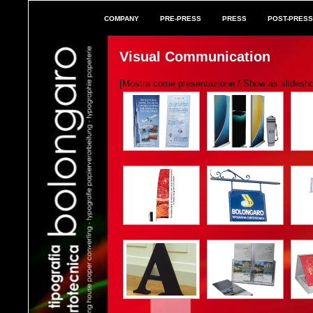
COMPANY
PRE-PRESS
PRESS
POST-PRESS
Visual Communication
[Mostra come presentazione / Show as slidesh